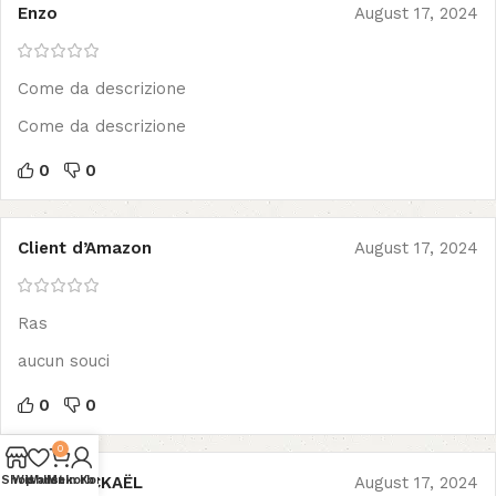
Enzo
August 17, 2024
Come da descrizione
Come da descrizione
0
0
Client d’Amazon
August 17, 2024
Ras
aucun souci
0
0
0
HALIS MICKAËL
August 17, 2024
Shop
Wishlist
Warenkorb
Mein Konto