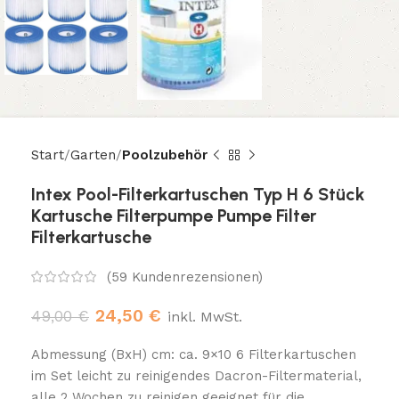
Start
Garten
Poolzubehör
Intex Pool-Filterkartuschen Typ H 6 Stück
Kartusche Filterpumpe Pumpe Filter
Filterkartusche
(
59
Kundenrezensionen)
24,50
€
49,00
€
inkl. MwSt.
Abmessung (BxH) cm: ca. 9×10 6 Filterkartuschen
im Set leicht zu reinigendes Dacron-Filtermaterial,
alle 2 Wochen zu reinigen geeignet für die