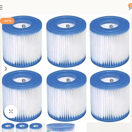
0
-50%
Klicken um zu vergrößern