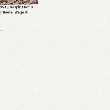
nit Ziersplitt Rot 8-
ür Beete, Wege &
00 kg
€
inkl. MwSt.