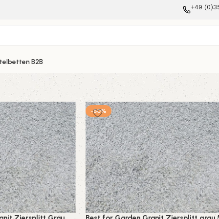
+49 (0)3
telbetten B2B
-50%
nit Ziersplitt Grau
Best for Garden Granit Ziersplitt grau 