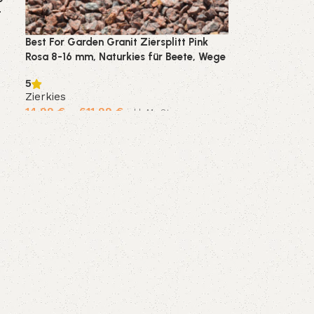
t
Best For Garden Granit Ziersplitt Pink
r
Rosa 8-16 mm, Naturkies für Beete, Wege
& Gartenteiche
5
Zierkies
14,99
€
–
611,99
€
inkl. MwSt.
Ausführung wählen