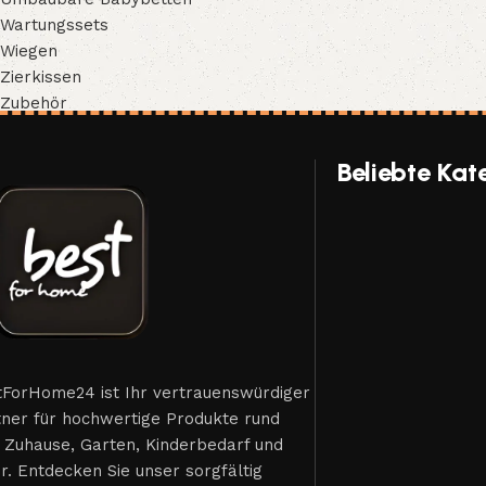
Wartungssets
Wiegen
Zierkissen
Zubehör
Beliebte Kat
tForHome24 ist Ihr vertrauenswürdiger
tner für hochwertige Produkte rund
 Zuhause, Garten, Kinderbedarf und
. Entdecken Sie unser sorgfältig