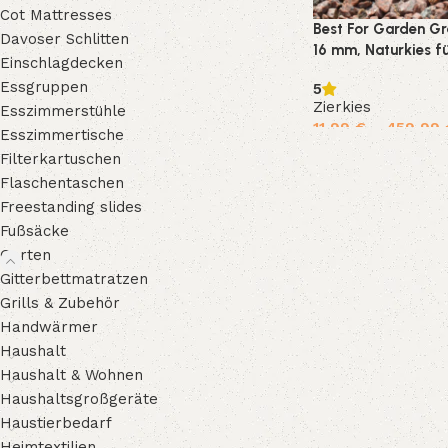
Cot Mattresses
Best For Garden Gra
Davoser Schlitten
16 mm, Naturkies f
Einschlagdecken
Gartenteiche 10-5
Essgruppen
5
Zierkies
Esszimmerstühle
11,99
€
–
459,99
Esszimmertische
Filterkartuschen
Ausführung wählen
Flaschentaschen
Freestanding slides
Fußsäcke
Garten
Gitterbettmatratzen
Grills & Zubehör
Handwärmer
Haushalt
Haushalt & Wohnen
Haushaltsgroßgeräte
Haustierbedarf
Heimtextilien