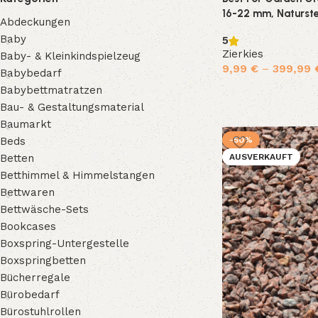
16-22 mm, Naturstei
Abdeckungen
Wege & Gartenteic
Baby
5
Zierkies
Baby- & Kleinkindspielzeug
9,99
€
–
399,99
Babybedarf
Babybettmatratzen
Ausführung wählen
Bau- & Gestaltungsmaterial
Baumarkt
-50%
Beds
AUSVERKAUFT
Betten
Betthimmel & Himmelstangen
Bettwaren
Bettwäsche-Sets
Bookcases
Boxspring-Untergestelle
Boxspringbetten
Bücherregale
Bürobedarf
Bürostuhlrollen