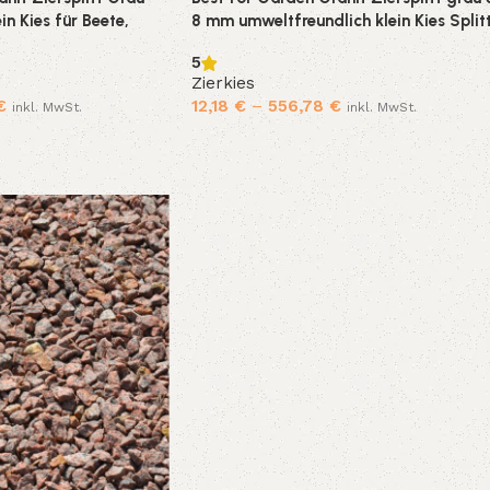
n Kies für Beete,
8 mm umweltfreundlich klein Kies Split
he, 10-500 kg
Natur bunt für Beete, Wege &
5
Gartenteiche Zierkies 10 kg-500 kg zu
Zierkies
Auswahl
€
12,18
€
–
556,78
€
inkl. MwSt.
inkl. MwSt.
Ausführung wählen