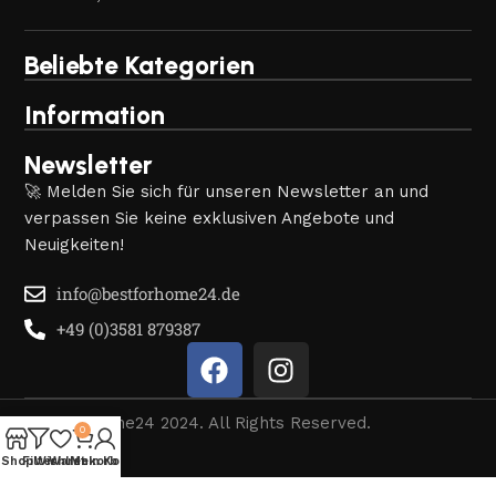
Beliebte Kategorien
Information
Newsletter
🚀 Melden Sie sich für unseren Newsletter an und
verpassen Sie keine exklusiven Angebote und
Neuigkeiten!
info@bestforhome24.de
+49 (0)3581 879387
© Bestforhome24 2024. All Rights Reserved.
0
Shop
Filter
Wishlist
Warenkorb
Mein Konto