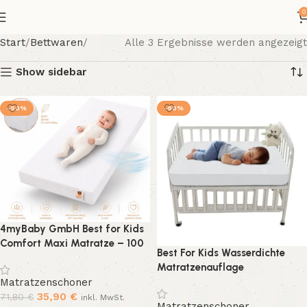
0
Start
Bettwaren
Alle 3 Ergebnisse werden angezeigt
Show sidebar
-50%
-50%
4myBaby GmbH Best for Kids
Comfort Maxi Matratze – 100
Best For Kids Wasserdichte
% Polycotton, 60 x 120 x 10 cm,
Matratzenauflage
mit sehr guten Gesundheits-
Matratzenschoner Babybett
Matratzenschoner
und Umwelteigenschaften
Molton Nässeschutz Oeko-Tex
35,90
€
71,80
€
inkl. MwSt.
Matratzenschoner