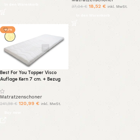
In den Warenkorb
18,52
€
37,04
€
inkl. MwSt.
In den Warenkorb
-50%
Best For You Topper Visco
Auflage Kern 7 cm. + Bezug
mit hochwertig in Vielen
Größen(100×200)
Matratzenschoner
120,99
€
241,98
€
inkl. MwSt.
Buy now