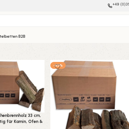
+49 (0)3
telbetten B2B
-50%
chenbrennholz 33 cm,
tig für Kamin, Ofen &