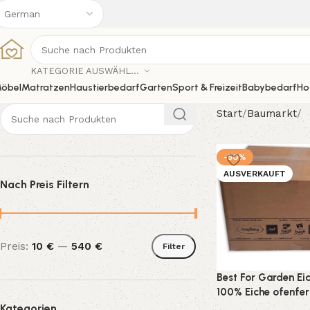
KATEGORIE AUSWÄHLEN
öbel
Matratzen
Haustierbedarf
Garten
Sport & Freizeit
Babybedarf
Ho
Start
Baumarkt
-50%
AUSVERKAUFT
Nach Preis Filtern
Preis:
10 €
—
540 €
Filter
Best For Garden Ei
100% Eiche ofenfer
Feuerschale
Kategorien