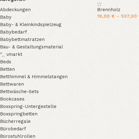
Brennholz
Abdeckungen
19,00
€
–
537,00
Baby
Baby- & Kleinkindspielzeug
Ausführung wählen
Babybedarf
Babybettmatratzen
Bau- & Gestaltungsmaterial
Baumarkt
Beds
Betten
Betthimmel & Himmelstangen
Bettwaren
Bettwäsche-Sets
Bookcases
Boxspring-Untergestelle
Boxspringbetten
Bücherregale
Bürobedarf
Bürostuhlrollen