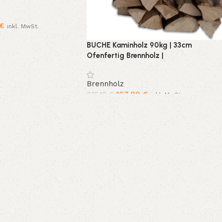
€
inkl. MwSt.
BUCHE Kaminholz 90kg | 33cm
Ofenfertig Brennholz |
Kammergetrocknet <20% Feuchte |
Premium Feuerholz für Kamin, Herd &
Brennholz
Feuerschale
167,99
€
335,10
€
inkl. MwSt.
In den Warenkorb