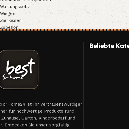
Wartungssets
Wiegen
Zierkissen
Zubehör
Beliebte Kat
tForHome24 ist Ihr vertrauenswürdiger
tner für hochwertige Produkte rund
 Zuhause, Garten, Kinderbedarf und
. Entdecken Sie unser sorgfältig