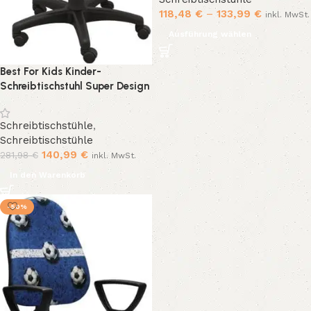
118,48
€
–
133,99
€
inkl. MwSt.
Ausführung wählen
Best For Kids Kinder-
Schreibtischstuhl Super Design
Prinzessin Mädchen
Schreibtischstühle
,
Schreibtischstühle
140,99
€
281,98
€
inkl. MwSt.
In den Warenkorb
-50%