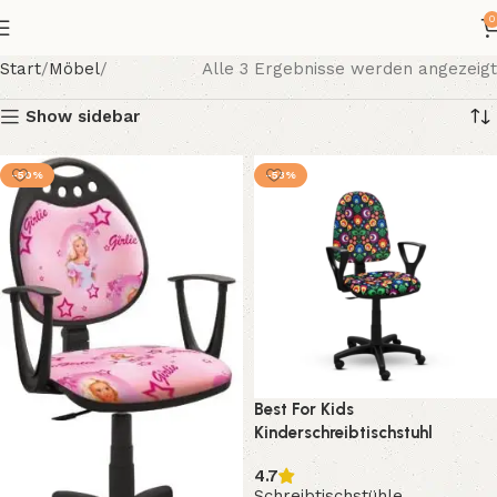
0
Start
Möbel
Alle 3 Ergebnisse werden angezeigt
Show sidebar
-50%
-53%
Best For Kids
Kinderschreibtischstuhl
Drehstuhl höhenverstellbar,
4.7
ergonomisch, Kinder Bürostuhl
Schreibtischstühle