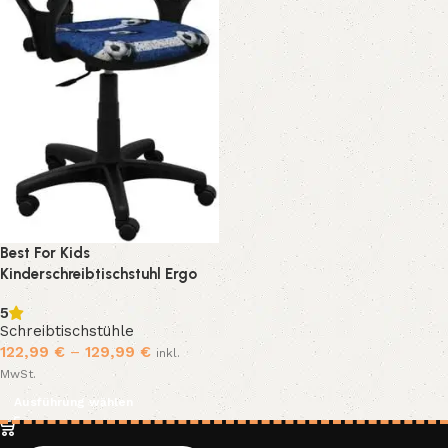
Best For Kids
Kinderschreibtischstuhl Ergo
Drehstuhl mit Armlehnen,
5
verstellbar, Gaming Design
Schreibtischstühle
122,99
€
–
129,99
€
inkl.
MwSt.
Ausführung wählen