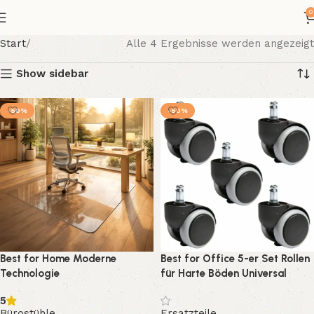
0
Start
Alle 4 Ergebnisse werden angezeigt
Show sidebar
-50%
-50%
Best for Home Moderne
Best for Office 5-er Set Rollen
Technologie
für Harte Böden Universal
Bürostuhlunterlage für
Ersatzrollen QUALITÄTSWARE
5
Hartböden (Parkett, Laminat,
Bürostühle
Ersatzteile