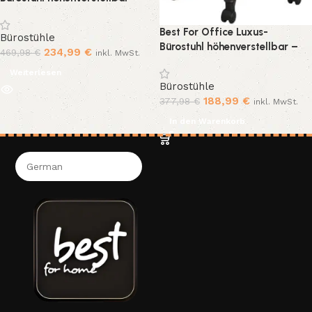
Modell Goblin
Best For Office Luxus-
Bürostühle
Bürostuhl höhenverstellbar –
234,99
€
469,98
€
inkl. MwSt.
Modell Goblin
Weiterlesen
Bürostühle
188,99
€
377,98
€
inkl. MwSt.
In den Warenkorb