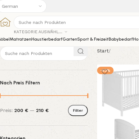
KATEGORIE AUSWÄHLEN
öbel
Matratzen
Haustierbedarf
Garten
Sport & Freizeit
Babybedarf
Ho
Start
-50%
Nach Preis Filtern
Preis:
200 €
—
210 €
Filter
Kategorien