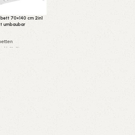
rbett 70×140 cm 2in1
tt umbaubar
hsend Weiß
etten
inkl. MwSt.