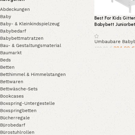
Abdeckungen
Baby
Best For Kids Gitte
Baby- & Kleinkindspielzeug
Babybett Juniorbe
Buchenholz mitwac
Babybedarf
Babybettmatratzen
Umbaubare Babyb
Bau- & Gestaltungsmaterial
204,99
€
409,98
€
Baumarkt
In den Warenkorb
Beds
Betten
Betthimmel & Himmelstangen
Bettwaren
Bettwäsche-Sets
Bookcases
Boxspring-Untergestelle
Boxspringbetten
Bücherregale
Bürobedarf
Bürostuhlrollen