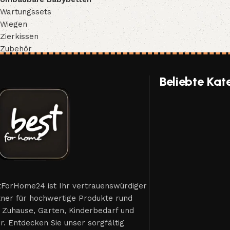
Wartungssets
Wiegen
Zierkissen
Zubehör
Beliebte Kat
tForHome24 ist Ihr vertrauenswürdiger
tner für hochwertige Produkte rund
 Zuhause, Garten, Kinderbedarf und
. Entdecken Sie unser sorgfältig