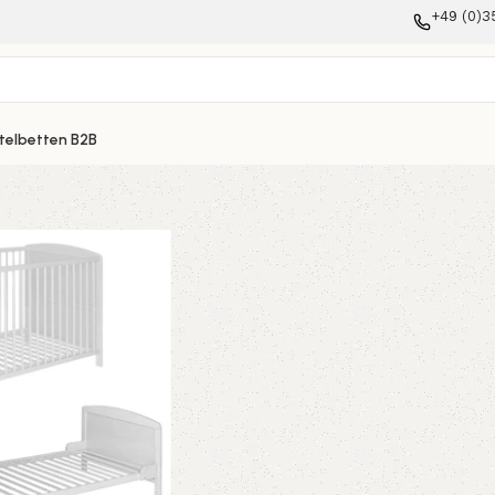
+49 (0)3
telbetten B2B