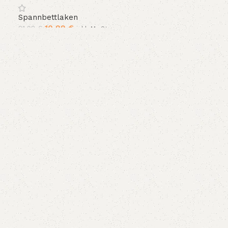
Farben und 14 Größen
Spannbettlaken
10,99
€
21,98
€
inkl. MwSt.
In den Warenkorb