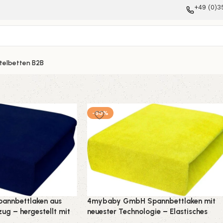
+49 (0)3
telbetten B2B
-50%
nnbettlaken aus
4mybaby GmbH Spannbettlaken mit
ug – hergestellt mit
neuester Technologie – Elastisches
e, erhältlich in 22
Frottee-Betttuch in 22 Farben und 14