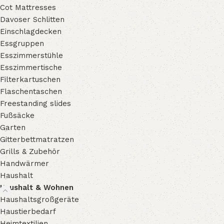
Cot Mattresses
Davoser Schlitten
Einschlagdecken
Essgruppen
Esszimmerstühle
Esszimmertische
Filterkartuschen
Flaschentaschen
Freestanding slides
Fußsäcke
Garten
Gitterbettmatratzen
Grills & Zubehör
Handwärmer
Haushalt
Haushalt & Wohnen
Haushaltsgroßgeräte
Haustierbedarf
Heimtextilien