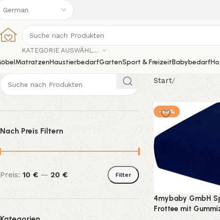
KATEGORIE AUSWÄHLEN
öbel
Matratzen
Haustierbedarf
Garten
Sport & Freizeit
Babybedarf
Ho
Start
-50%
Nach Preis Filtern
Preis:
10 €
—
20 €
Filter
4mybaby GmbH Spa
Frottee mit Gummiz
Kategorien
neuester Technologi