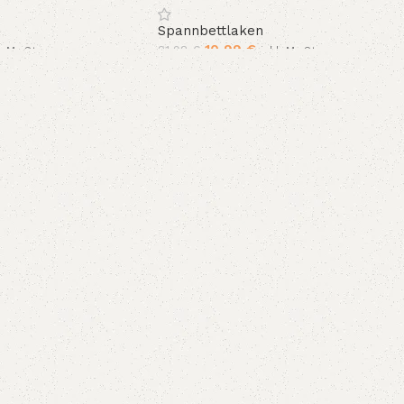
ßen
Größen
Spannbettlaken
10,99
€
21,98
€
l. MwSt.
inkl. MwSt.
In den Warenkorb