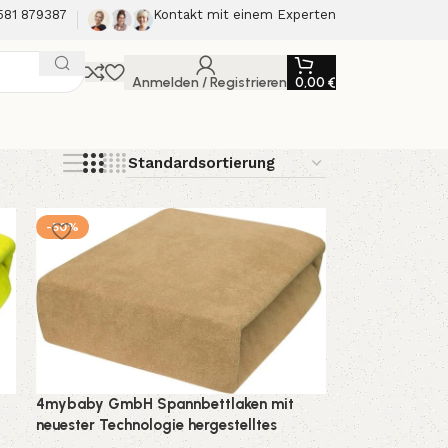
581 879387
Kontakt mit einem Experten
Anmelden / Registrieren
0,00
€
-50%
4mybaby GmbH Spannbettlaken mit
neuester Technologie hergestelltes
Bettlaken mit Gummizug aus Frottee 22