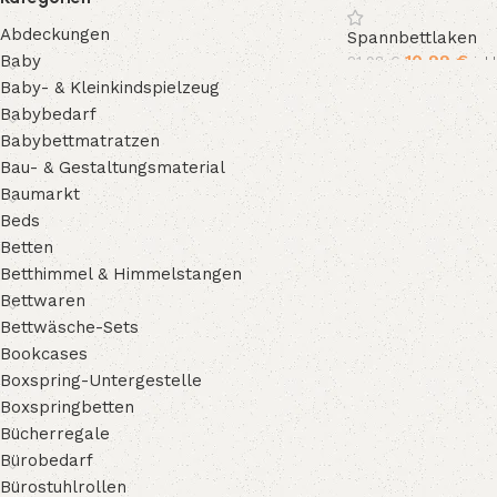
Farben und 14 Grö
Abdeckungen
Spannbettlaken
Baby
10,99
€
21,98
€
ink
Baby- & Kleinkindspielzeug
In den Warenkorb
Babybedarf
Babybettmatratzen
Bau- & Gestaltungsmaterial
Baumarkt
Beds
Betten
Betthimmel & Himmelstangen
Bettwaren
Bettwäsche-Sets
Bookcases
Boxspring-Untergestelle
Boxspringbetten
Bücherregale
Bürobedarf
Bürostuhlrollen