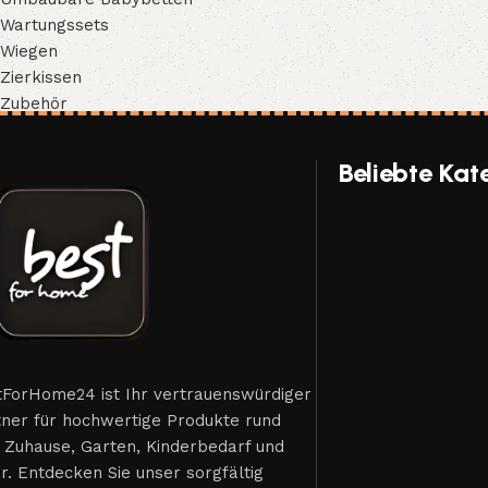
Wartungssets
Wiegen
Zierkissen
Zubehör
Beliebte Kat
tForHome24 ist Ihr vertrauenswürdiger
tner für hochwertige Produkte rund
 Zuhause, Garten, Kinderbedarf und
. Entdecken Sie unser sorgfältig