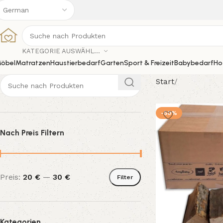
KATEGORIE AUSWÄHLEN
öbel
Matratzen
Haustierbedarf
Garten
Sport & Freizeit
Babybedarf
Ho
Start
-50%
Nach Preis Filtern
Preis:
20 €
—
30 €
Filter
Kategorien