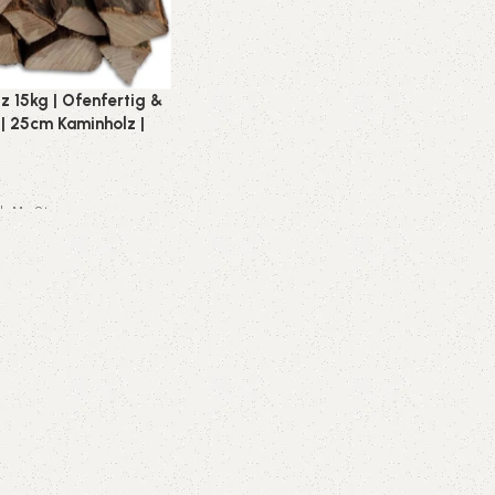
z 15kg | Ofenfertig &
| 25cm Kaminholz |
ür Kamin, Grill &
kl. MwSt.