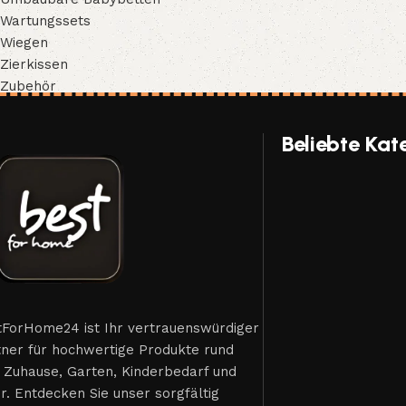
Wartungssets
Wiegen
Zierkissen
Zubehör
Beliebte Kat
tForHome24 ist Ihr vertrauenswürdiger
tner für hochwertige Produkte rund
 Zuhause, Garten, Kinderbedarf und
. Entdecken Sie unser sorgfältig