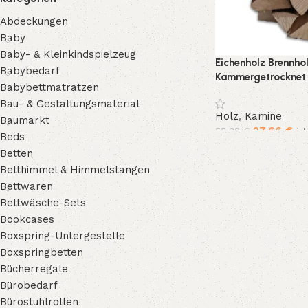
Abdeckungen
Baby
Baby- & Kleinkindspielzeug
Eichenholz Brennhol
Babybedarf
Kammergetrocknet 
Babybettmatratzen
Premium Feuerholz f
Bau- & Gestaltungsmaterial
Feuerschale
Holz
,
Kamine
Baumarkt
27,66
€
55,32
€
in
Beds
In den Warenkorb
Betten
Betthimmel & Himmelstangen
Bettwaren
Bettwäsche-Sets
Bookcases
Boxspring-Untergestelle
Boxspringbetten
Bücherregale
Bürobedarf
Bürostuhlrollen