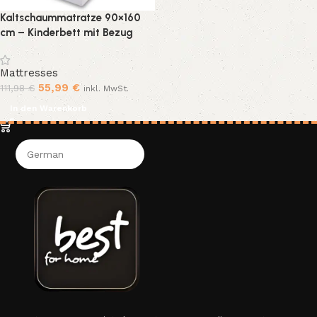
Kaltschaummatratze 90×160
cm – Kinderbett mit Bezug
Mattresses
55,99
€
111,98
€
inkl. MwSt.
In den Warenkorb