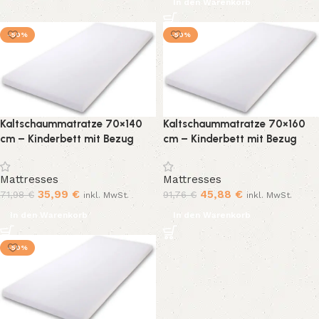
In den Warenkorb
-50%
-50%
Kaltschaummatratze 70×140
Kaltschaummatratze 70×160
cm – Kinderbett mit Bezug
cm – Kinderbett mit Bezug
Mattresses
Mattresses
35,99
€
45,88
€
71,98
€
91,76
€
inkl. MwSt.
inkl. MwSt.
In den Warenkorb
In den Warenkorb
-50%