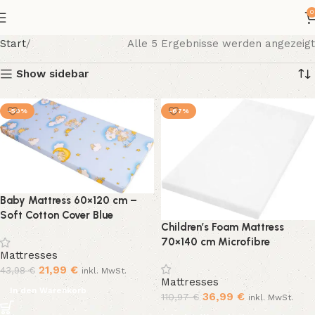
0
Start
Alle 5 Ergebnisse werden angezeigt
Show sidebar
-50%
-67%
Baby Mattress 60×120 cm –
Soft Cotton Cover Blue
Children’s Foam Mattress
70×140 cm Microfibre
Mattresses
21,99
€
43,98
€
inkl. MwSt.
Mattresses
In den Warenkorb
36,99
€
110,97
€
inkl. MwSt.