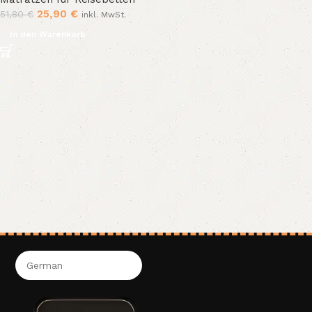
25,90
€
51,80
€
inkl. MwSt.
In den Warenkorb