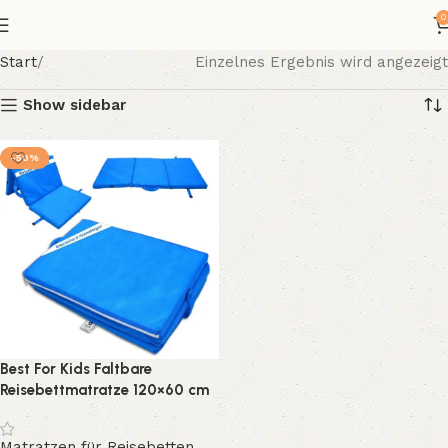
0
Start
Einzelnes Ergebnis wird angezeigt
Show sidebar
-50%
Best For Kids Faltbare
Reisebettmatratze 120×60 cm
4.5 cm Schaumstoff mit
waschbarem Bezug
Matratzen für Reisebetten