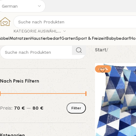
KATEGORIE AUSWÄHLEN
öbel
Matratzen
Haustierbedarf
Garten
Sport & Freizeit
Babybedarf
Ho
Start
-50%
Nach Preis Filtern
Preis:
70 €
—
80 €
Filter
Kategorien