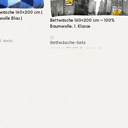
twäsche 160×200 cm |
olle Blau |
Bettwäsche 160×200 cm – 100%
legante Komfort
Baumwolle, 1. Klasse
kl. MwSt.
Bettwäsche-Sets
72,57
€
145,14
€
inkl. MwSt.
Ausführung wählen