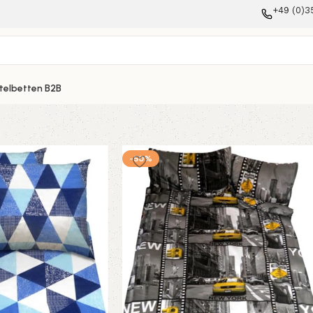
+49 (0)3
telbetten B2B
-50%