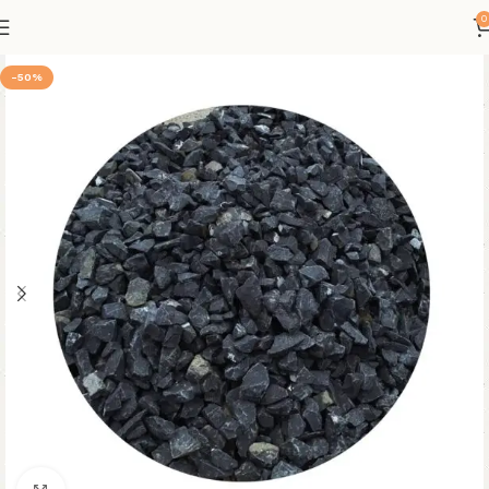
0
-50%