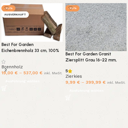
-50%
-50%
AUSVERKAUFT
Best For Garden
Eichenbrennholz 33 cm, 100%
Best For Garden Granit
Eiche ofenfertig für Kamin,
Ziersplitt Grau 16-22 mm,
Ofen & Feuerschale
Naturstein Kies für Beete,
Brennholz
5
Wege & Gartenteiche, 10-500
19,00
€
–
537,00
€
inkl. MwSt.
Zierkies
kg
Ausführung wählen
9,99
€
–
399,99
€
inkl. MwSt.
Ausführung wählen