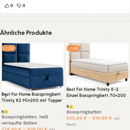
0
0
Ähnliche Produkte
-57%
-50%
Best For Home Trinity K-2
Best For Home Boxspringbett
Einzel Boxspringbett 70×200
Trinity K2 90×200 mit Topper
mit Matratze, Topper,
5
Bettkasten & Kopfteil
5
Boxspringbetten
Boxspringbetten
,
heiß
549,99
€
–
619,99
€
inkl.
verkaufte Betten
MwSt.
274,99
€
–
439,00
€
inkl.