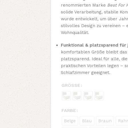
renommierten Marke
Best For
solide Verarbeitung, stabile Kon
wurde entwickelt, um über Jah
stilvolles Design zu vereinen – e
Wohnqualität.
Funktional & platzsparend für
komfortablen Größe bleibt das
platzsparend. Ideal für alle, die
praktischen Vorteilen legen – s
Schlafzimmer geeignet.
GRÖSSE
FARBE
Beige
Blau
Braun
Rah