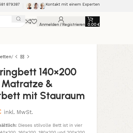
581 879387
Kontakt mit einem Experten
Anmelden / Registrieren
0,00
€
etten
pringbett 140×200
, Matratze &
erbett mit Stauraum
€
inkl. MwSt.
ältlich:
Dieses stilvolle Bett ist in vier
140×200, 160×200, 180×200 und 200×200