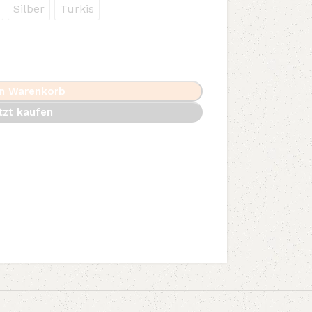
Silber
Turkis
en Warenkorb
tzt kaufen