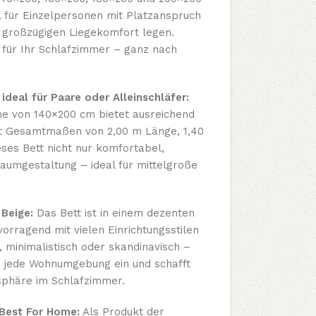
l für Einzelpersonen mit Platzanspruch
f großzügigen Liegekomfort legen.
 für Ihr Schlafzimmer – ganz nach
eal für Paare oder Alleinschläfer:
che von 140×200 cm bietet ausreichend
it Gesamtmaßen von 2,00 m Länge, 1,40
eses Bett nicht nur komfortabel,
aumgestaltung – ideal für mittelgroße
Beige:
Das Bett ist in einem dezenten
vorragend mit vielen Einrichtungsstilen
, minimalistisch oder skandinavisch –
 in jede Wohnumgebung ein und schafft
phäre im Schlafzimmer.
Best For Home:
Als Produkt der