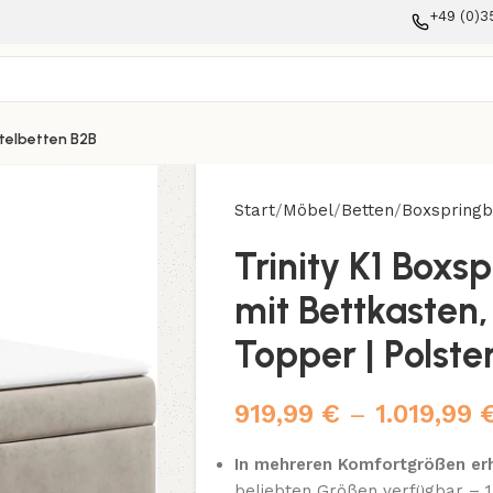
+49 (0)3
telbetten B2B
Start
Möbel
Betten
Boxspringb
Trinity K1 Boxs
mit Bettkasten
Topper | Polst
919,99
€
–
1.019,99
In mehreren Komfortgrößen erh
beliebten Größen verfügbar – 