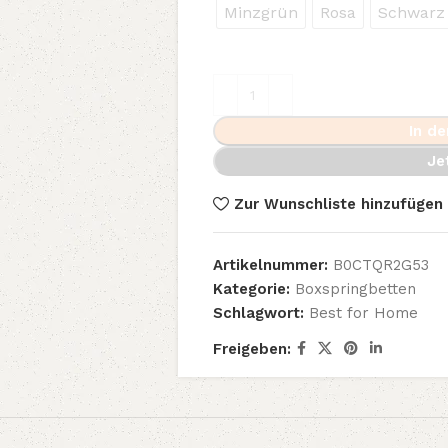
Minzgrün
Rosa
Schwarz
In d
Je
Zur Wunschliste hinzufügen
Artikelnummer:
B0CTQR2G53
Kategorie:
Boxspringbetten
Schlagwort:
Best for Home
Freigeben: