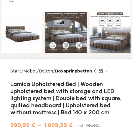
Klicken um zu vergrößern
Start
Möbel
Betten
Boxspringbetten
Lamica Upholstered Bed | Wooden
upholstered bed with storage and LED
lighting system | Double bed with square,
quilted headboard | Upholstered bed
without mattress | Bed 140 x 200 cm
999,99
€
–
1.099,99
€
inkl. MwSt.