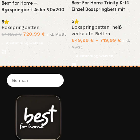
Best For Home Trinity K-14
Best for Home –
Einzel Boxspringbett mit
Boxspringbett Aster 90×200
Bettkasten, Matratze H3,
cm Bonellfederkern inkl.
5
5
Topper & Kopfteil
Topper
Boxspringbetten
,
heiß
Boxspringbetten
verkaufte Betten
720,99
€
1.441,98
€
inkl. MwSt.
649,99
€
–
719,99
€
inkl.
Ausführung wählen
MwSt.
Ausführung wählen