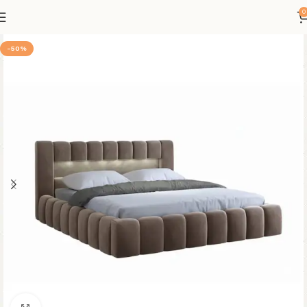
0
-50%