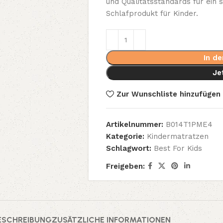
und Qualitätsstandards für ein 
Schlafprodukt für Kinder.
In d
Je
Zur Wunschliste hinzufügen
Artikelnummer:
B014T1PME4
Kategorie:
Kindermatratzen
Schlagwort:
‎Best For Kids
Freigeben:
ESCHREIBUNG
ZUSÄTZLICHE INFORMATIONEN