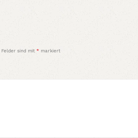
*
 Felder sind mit
markiert