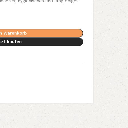
sicheres, hygienisches und langlebiges
en Warenkorb
tzt kaufen