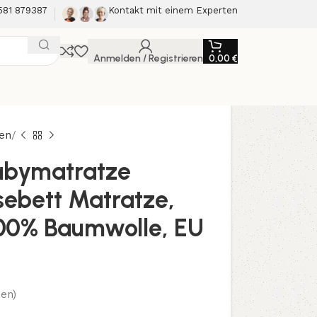
581 879387
Kontakt mit einem Experten
Anmelden / Registrieren
0,00
€
en
Babymatratze
sebett Matratze,
100% Baumwolle, EU
en)