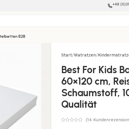
+49 (0)3
telbetten B2B
Start
Matratzen
Kindermatratz
Best For Kids 
60×120 cm, Rei
Schaumstoff, 
Qualität
(
14
Kundenrezension