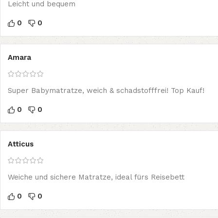
Leicht und bequem
0
0
Amara
Super Babymatratze, weich & schadstofffrei! Top Kauf!
0
0
Atticus
Weiche und sichere Matratze, ideal fürs Reisebett
0
0