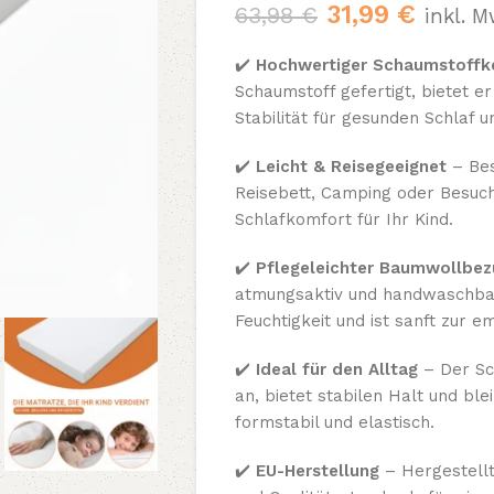
31,99
€
63,98
€
inkl. M
✔️
Hochwertiger Schaumstoffk
Schaumstoff gefertigt, bietet 
Stabilität für gesunden Schlaf u
✔️
Leicht & Reisegeeignet
– Bes
Reisebett, Camping oder Besuche
Schlafkomfort für Ihr Kind.
✔️
Pflegeleichter Baumwollbez
atmungsaktiv und handwaschbar
Feuchtigkeit und ist sanft zur e
✔️
Ideal für den Alltag
– Der Sc
an, bietet stabilen Halt und ble
formstabil und elastisch.
✔️
EU-Herstellung
– Hergestellt