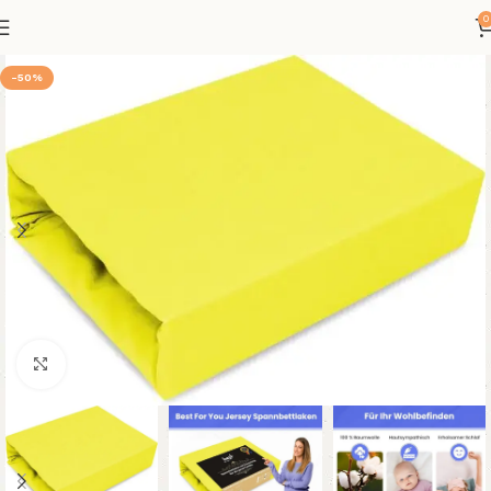
0
-50%
Klicken um zu vergrößern