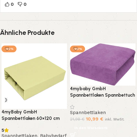
0
0
Ähnliche Produkte
-50%
-50%
4mybaby GmbH
Spannbettlaken Spannbettuch
mit Neuster Technik
Hergestellt Bettlaken mit
4myBaby GmbH
Spannbettlaken
Gummizug Frottee 22 Farben
Spannbettlaken 60×120 cm
10,99
€
21,98
€
inkl. MwSt.
und 14 Größen
Babybett aus Baumwolle
In den Warenkorb
5
Jersey/Frottee mit Gummizug
Spannbettlaken
,
Babybedarf