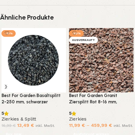
Ähnliche Produkte
-21%
-50%
AUSVERKAUFT
Best For Garden Basaltsplitt
Best For Garden Granit
2-250 mm, schwarzer
Ziersplitt Rot 8-16 mm,
Ziersplitt aus Naturstein für
Naturkies für Beete, Wege &
5
5
Garten, Wege & Beete
Gartenteiche 10-500 kg
Zierkies & Splitt
Zierkies
13,49
€
11,99
€
–
459,99
€
16,99
€
inkl. MwSt.
inkl. MwSt.
Buy now
Ausführung wählen