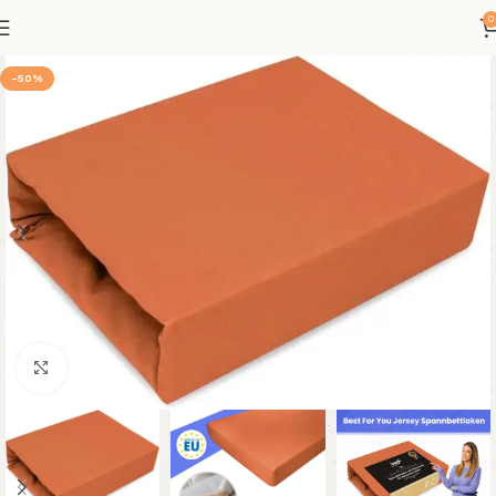
0
-50%
Klicken um zu vergrößern