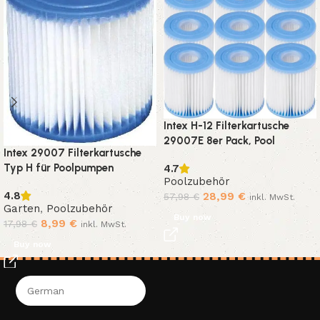
Intex H-12 Filterkartusche
29007E 8er Pack, Pool
Intex 29007 Filterkartusche
Filterpatrone für 28601 &
Typ H für Poolpumpen
4.7
28602 Kartuschenpumpen
Poolzubehör
28601/28602, Ersatzfilter für
4.8
28,99
€
57,98
€
klares Wasser
inkl. MwSt.
Garten
,
Poolzubehör
Buy now
8,99
€
17,98
€
inkl. MwSt.
Buy now