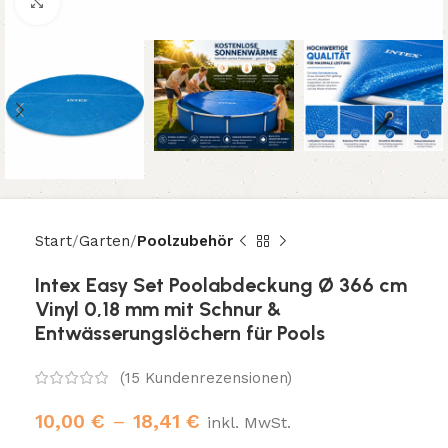
Klicken um zu vergrößern
Start
Garten
Poolzubehör
Intex Easy Set Poolabdeckung Ø 366 cm
Vinyl 0,18 mm mit Schnur &
Entwässerungslöchern für Pools
(
15
Kundenrezensionen)
10,00
€
–
18,41
€
inkl. MwSt.