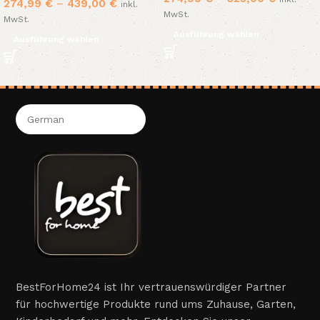
274,99
€
–
439,00
€
inkl.
MwSt.
MwSt.
Ausführung wählen
Ausführung wählen
BestForHome24 ist Ihr vertrauenswürdiger Partner
für hochwertige Produkte rund ums Zuhause, Garten,