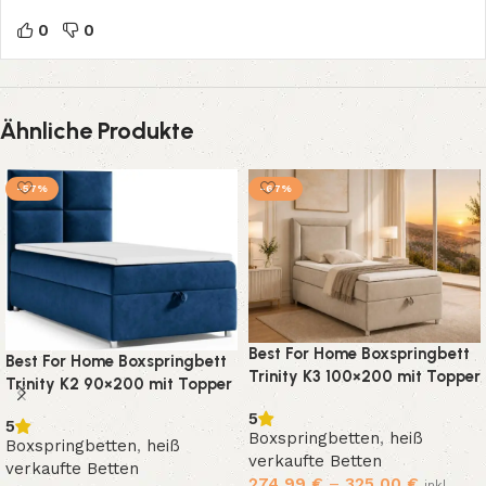
0
0
Ähnliche Produkte
-57%
-67%
Best For Home Boxspringbett
Best For Home Boxspringbett
Trinity K3 100×200 mit Topper
Trinity K2 90×200 mit Topper
5
5
Boxspringbetten
,
heiß
Boxspringbetten
,
heiß
verkaufte Betten
verkaufte Betten
274,99
€
–
325,00
€
inkl.