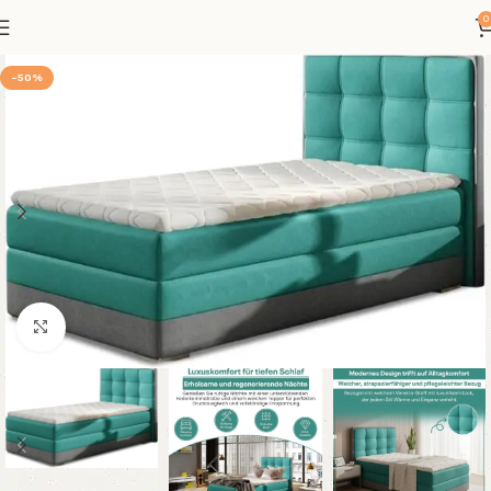
0
-50%
Klicken um zu vergrößern