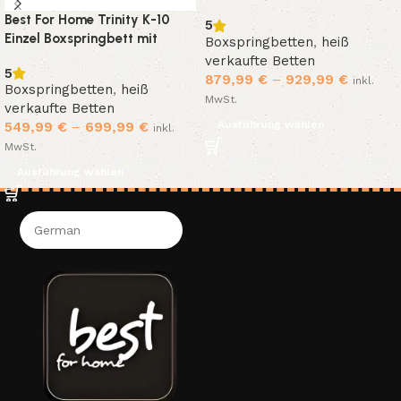
Bettkasten,
Best For Home Trinity K-10
5
Bonellfederkernmatratze H3,
Einzel Boxspringbett mit
Boxspringbetten
,
heiß
Topper
Bettkasten, Matratze, Topper
verkaufte Betten
5
& Polsterkopfteil
879,99
€
–
929,99
€
inkl.
Boxspringbetten
,
heiß
MwSt.
verkaufte Betten
Ausführung wählen
549,99
€
–
699,99
€
inkl.
MwSt.
Ausführung wählen