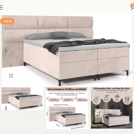
0
-50%
Klicken um zu vergrößern