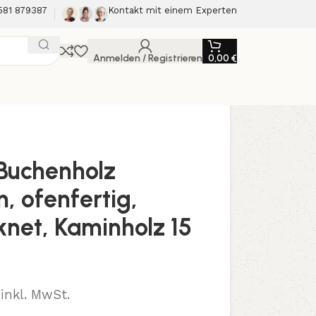
581 879387
Kontakt mit einem Experten
Anmelden / Registrieren
0,00
€
Buchenholz
, ofenfertig,
net, Kaminholz 15
inkl. MwSt.