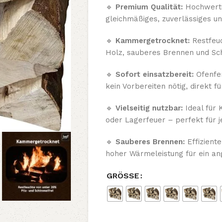
🔹
Premium Qualität:
Hochwertig
gleichmäßiges, zuverlässiges u
🔹
Kammergetrocknet:
Restfeuc
Holz, sauberes Brennen und Sch
🔹
Sofort einsatzbereit:
Ofenfer
kein Vorbereiten nötig, direkt f
🔹
Vielseitig nutzbar:
Ideal für 
oder Lagerfeuer – perfekt für j
🔹
Sauberes Brennen:
Effizient
hoher Wärmeleistung für ein a
GRÖSSE