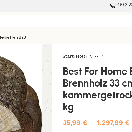
+49 (0)3
telbetten B2B
Start
Holz
Best For Home 
Brennholz 33 cm
kammergetrock
kg
35,99
€
–
1.297,99
€