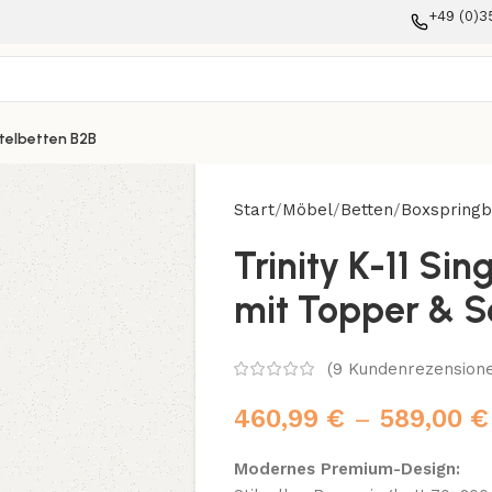
+49 (0)3
telbetten B2B
Start
Möbel
Betten
Boxspringb
Trinity K-11 Si
mit Topper & S
(
9
Kundenrezensione
460,99
€
–
589,00
€
Modernes Premium-Design: