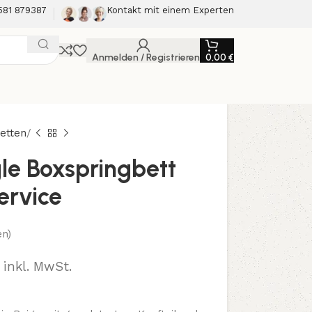
581 879387
Kontakt mit einem Experten
Anmelden / Registrieren
0,00
€
etten
ngle Boxspringbett
ervice
n)
inkl. MwSt.