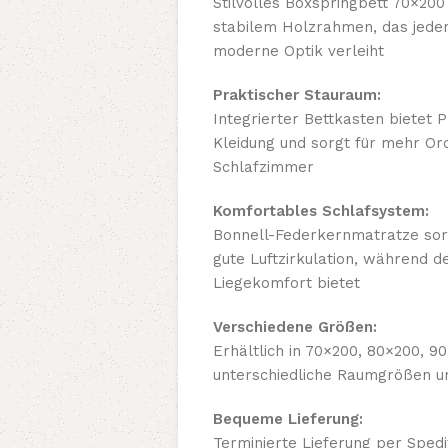
Stilvolles Boxspringbett 70×200
stabilem Holzrahmen, das jede
moderne Optik verleiht
Praktischer Stauraum:
Integrierter Bettkasten bietet 
Kleidung und sorgt für mehr O
Schlafzimmer
Komfortables Schlafsystem:
Bonnell-Federkernmatratze sor
gute Luftzirkulation, während 
Liegekomfort bietet
Verschiedene Größen:
Erhältlich in 70×200, 80×200, 
unterschiedliche Raumgrößen un
Bequeme Lieferung:
Terminierte Lieferung per Sped