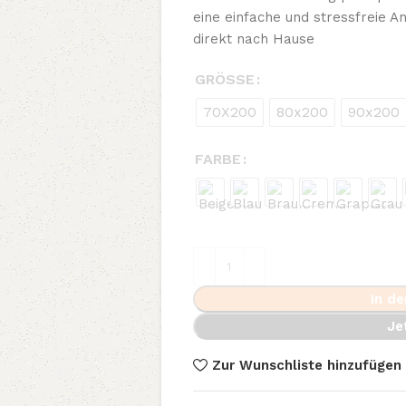
eine einfache und stressfreie 
direkt nach Hause
GRÖSSE
70X200
80x200
90x200
FARBE
In d
Je
Zur Wunschliste hinzufügen